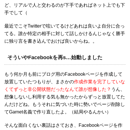
ど、リアルで人と交わるのが下手であればネット上でも下
手でして（
最近でこそTwitterで呟いてるけどあれは良いよ自分に合っ
てる。誰か特定の相手に対して話しかけるんじゃなく勝手
に独り言を書き込んでおけば良いからね。。
そういやFacebookを再s…始動しました
もう何か月も前にブログ用のFacebookページを作成して
放置していたつもりが、まさかの
作成作業を完了していな
くてずっと非公開状態だったなんて誰が想像した？
うん、
想像しないし利用する気も無かったからずっと放置してた
んだけどね。もうそれに気づいた時に勢いでページ削除し
てGarnet名義で作り直したよ。（結局やるんかい）
そんな面白くない裏話はさておき、Facebookページを作