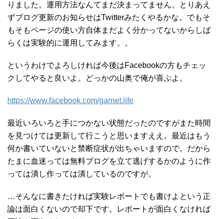
りました。運用方法なんてまだ決まってません。とりあえ
ずブログ更新のお知らせはTwitterみたくやるかな。でもそ
もそもページの使い方自体まだよく分かってないからしば
らくは実験的に運用してみます。。
というわけでよろしければ今後はFacebookの方もチェッ
クしてやると良いよ。どっかの山奥で俺が喜ぶよ。
https://www.facebook.com/garnet.life
最近いろいろと手につかない状態だったのですがまた時間
を見つけては更新して行こうと思いますええ。最近はもう
何か書いていないと禁断症状が出ちゃいますので。だから
たまに血迷っては無料ブログを立て逃げするかのように作
っては潰し作っては潰しているのですが。
…そんなに書きたければ実験レポートでも書けよという正
論は面白くないので却下です。レポートが面白くなければ