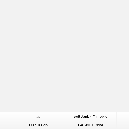
au
SoftBank・Y!mobile
Discussion
GARNET' Note