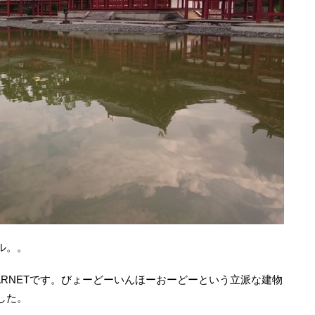
ル。。
RNETです。びょーどーいんほーおーどーという立派な建物
した。