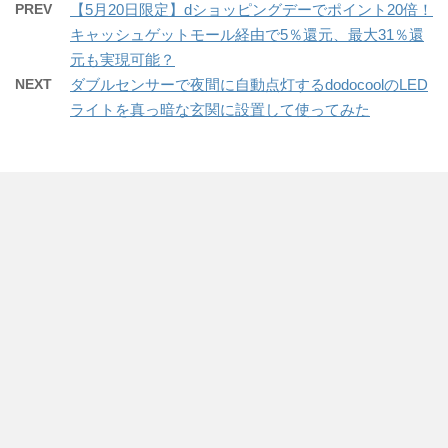
PREV
【5月20日限定】dショッピングデーでポイント20倍！
キャッシュゲットモール経由で5％還元、最大31％還
元も実現可能？
NEXT
ダブルセンサーで夜間に自動点灯するdodocoolのLED
ライトを真っ暗な玄関に設置して使ってみた