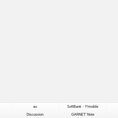
au
SoftBank・Y!mobile
Discussion
GARNET' Note