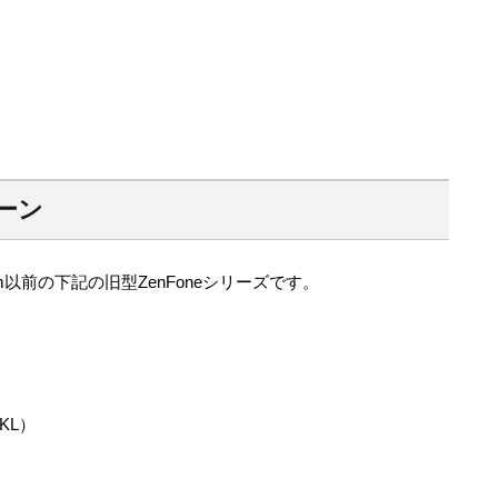
ペーン
om以前の下記の旧型ZenFoneシリーズです。
1KL）
）