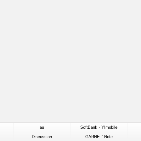
au
SoftBank・Y!mobile
Discussion
GARNET' Note