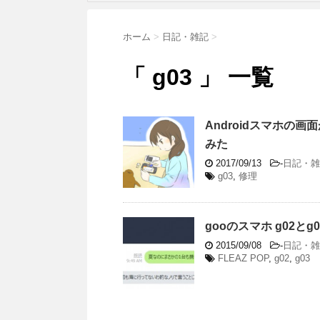
ホーム
>
日記・雑記
>
「 g03 」 一覧
Androidスマホ
みた
2017/09/13
-
日記・雑
g03
,
修理
gooのスマホ g02と
2015/09/08
-
日記・雑
FLEAZ POP
,
g02
,
g03