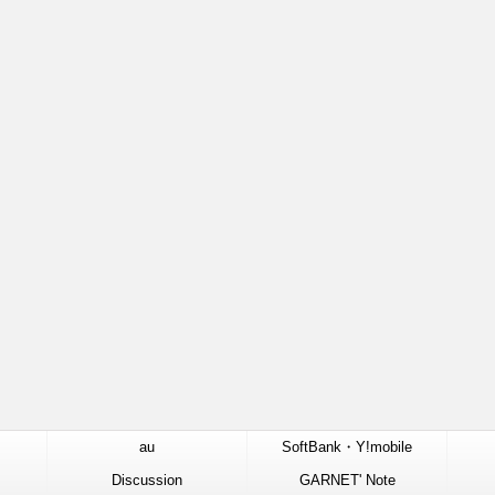
au
SoftBank・Y!mobile
Discussion
GARNET' Note