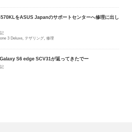
xe ZS570KLをASUS Japanのサポートセンターへ修理に出し
記
one 3 Deluxe
,
テザリング
,
修理
axy S6 edge SCV31が返ってきたでー
記