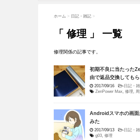
ホーム
>
日記・雑記
>
「 修理 」 一覧
修理関係の記事です。
初期不良に当たったZe
由で返品交換してもら
2017/09/16
-
日記・雑
ZenPower Max
,
修理
,
周
Androidスマホ
みた
2017/09/13
-
日記・雑
g03
,
修理