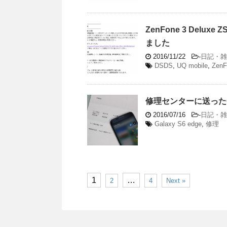
ZenFone 3 Delu
ました
2016/11/22
-
日記・雑
DSDS
,
UQ mobile
,
ZenF
修理センターに送ったGal
2016/07/16
-
日記・雑
Galaxy S6 edge
,
修理
1
…
2
4
Next »