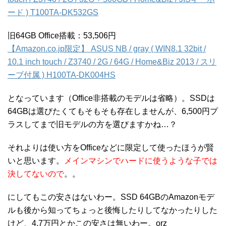
ード ) T100TA-DK532GS
旧64GB Office搭載：53,506円
【Amazon.co.jp限定】 ASUS NB / gray ( WIN8.1 32bit /
10.1 inch touch / Z3740 / 2G / 64G / Home&Biz 2013 / スリ
ーブ付属 ) H100TA-DK004HS
となっています（Office非搭載のモデルは省略）。SSDは
64GBは選びたくてもそもそも存在しませんが、6,500円プ
ラスしてまで旧モデルの方を選びますかね…？
それよりは使い方をOfficeなどに限定して使ったほうが賢
いと思います。
メインマシンでハードに使うような子では
決してないので
。。
にしてもこの安さはないわー。SSD 64GBのAmazonモデ
ルも後から知ってちょっと後悔したりしてなかったりした
けど、4.7万円とかこの安さは無いわー。orz