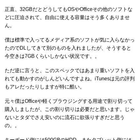
正直、32GBだとどうしてもOSやOfficeその他のソフトな
どに圧迫されて、自由に使える容量はそう多くありませ
ん。
僕は標準で入ってるメディア系のソフトが気に入らなかっ
たのでDLしてきて別のものを入れましたが、そうすると
今空きは7GBくらいしかない状況です。。
ただ逆に言うと、このスペックではあまり重いソフトを入
れても動かすのがしんどいんですよね。iTunesは元の評判
もアレだったりしますが特に酷い。
元々僕はOfficeや軽くブラウジングする用途で割り切って
購入しましたが、この割り切りは必要だと思います。じゃ
ないとタダでさえ安いのに流石に欲張りすぎだと思う
の。。
キーボード側には500GBのHDD、またタブレット側には