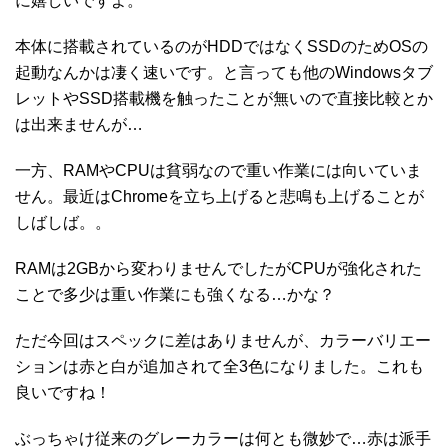
に嬉しいですよ。
本体に搭載されているのがHDDではなくSSDのためOSの
起動なんかは凄く速いです。と言っても他のWindowsタブ
レットやSSD搭載機を触ったことが無いので直接比較とか
は出来ませんが…
一方、RAMやCPUは貧弱なので重い作業には向いていま
せん。最近はChromeを立ち上げると悲鳴も上げることが
しばしば。。
RAMは2GBから変わりませんでしたがCPUが強化された
ことで多少は重い作業にも強くなる…かな？
ただ今回はスペックに差はありませんが、カラーバリエー
ションは赤と白が追加されて全3色になりました。これも
良いですね！
ぶっちゃけ従来のグレーカラーは何とも微妙で…赤は派手