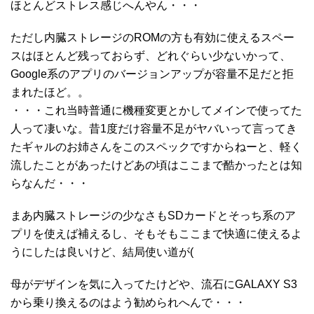
ほとんどストレス感じへんやん・・・
ただし内臓ストレージのROMの方も有効に使えるスペー
スはほとんど残っておらず、どれぐらい少ないかって、
Google系のアプリのバージョンアップが容量不足だと拒
まれたほど。。
・・・これ当時普通に機種変更とかしてメインで使ってた
人って凄いな。昔1度だけ容量不足がヤバいって言ってき
たギャルのお姉さんをこのスペックですからねーと、軽く
流したことがあったけどあの頃はここまで酷かったとは知
らなんだ・・・
まあ内臓ストレージの少なさもSDカードとそっち系のア
プリを使えば補えるし、そもそもここまで快適に使えるよ
うにしたは良いけど、結局使い道が(
母がデザインを気に入ってたけどや、流石にGALAXY S3
から乗り換えるのはよう勧められへんで・・・