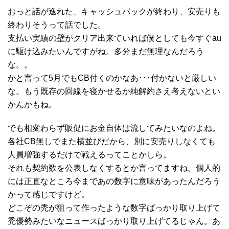
おっと話が逸れた、キャッシュバックが終わり、安売りも
終わりそうって話でした。
支払い実績の壁がクリア出来ていれば僕としても今すぐau
に駆け込みたいんですがね。多分まだ無理なんだろう
な。。
かと言って5月でもCB付くのかなあ･･･付かないと厳しい
な。もう既存の回線を寝かせるか純解約さえ考えないとい
かんかもね。
でも相変わらず販促にお金自体は流してみたいなのよね。
各社CB無しでまた横並びだから、別に安売りしなくても
人員増強するだけで戦えるってことかしら。
それも契約数を公表しなくするとか言ってますね。個人的
には正直なところ今まであの数字に意味があったんだろう
かって感じですけど。
どこぞの禿が狙って作ったような数字ばっかり取り上げて
禿優勢みたいなニュースばっかり取り上げてるじゃん。あ