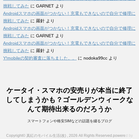
挑戦してみた
に
GARNET
より
Androidスマホの画面がつかない！充電もできないので自分で修理に
挑戦してみた
に
羅針
より
Androidスマホの画面がつかない！充電もできないので自分で修理に
挑戦してみた
に
GARNET
より
Androidスマホの画面がつかない！充電もできないので自分で修理に
挑戦してみた
に
羅針
より
Y!mobileの契約審査に落ちました。。
に
nodoka99cc
より
ケータイ・スマホの安売りが本当に終了
してしまうかも？ゴールデンウィークな
んて期待出来るのだろうか
スマートフォンや格安SIMなどの話題を綴るブログ
Copyright© 真紅のモバイル生活(改) , 2026 All Rights Reserved.
powered by