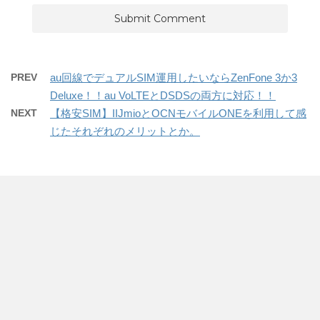
PREV
au回線でデュアルSIM運用したいならZenFone 3か3
Deluxe！！au VoLTEとDSDSの両方に対応！！
NEXT
【格安SIM】IIJmioとOCNモバイルONEを利用して感
じたそれぞれのメリットとか。