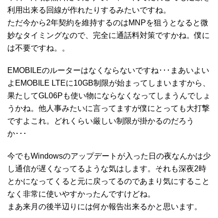
利用出来る回線が作れたりするみたいですね。
ただ今から2年契約を維持するのはMNPを狙うとなると微
妙なタイミングなので、完全に通話料対策ですかね。僕に
は不要ですね。。
EMOBILEのルーターはなくならないですね･･･まあいよい
よEMOBILE LTEに10GB制限が始まってしまいますから、
果たしてGL06Pも使い物にならなくなってしまうんでしょ
うかね。他人事みたいに言ってますが僕にとっても大打撃
ですよこれ。どれくらい厳しい制限が掛かるのだろう
か･･･
今でもWindowsのアップデートが入った日の夜なんかは少
し通信が遅くなってるような気はします。それも深夜2時
とかになってくると元に戻ってるのであまり気にすること
なく非常に使いやすかったんですけどね。
まあ来月の後半辺りには何か報告出来るかと思います。