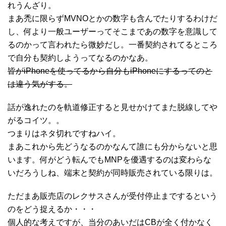
れうんざり。
まあ禿に限らずMVNOとかの数字も含んでたりするわけだ
し、何より一般ユーザーってそこまであの数字を意識して
るのかって言われたら微妙だし。一番契約されてるところ
で自分も契約しようってなるのかなあ。
皆がiPhoneを使ってるから自分もiPhoneにするってのと
は違う気がする。
話が逸れたのを軌道修正すると見せかけてまた脱線してや
がるコイツ。。
つまりはネタ切れですねハイ。
まあこれから先どうなるのかなんて誰にも分からないと思
います。何がどう転んでもMNPを優遇するのは変わらな
いだろうしね、端末と契約が同時販売されている限りは。
ただまあ販売店のレクサスさんが受付停止までするという
のをどう捉えるか・・・
個人的な考えですが、当分のあいだはCBが全く付かなく