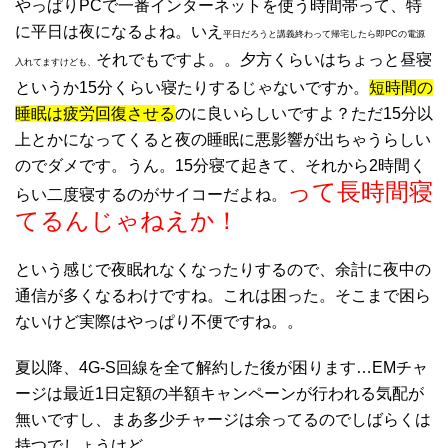
やっぱりPCで一番インターネットを使う時間帯って、特
に平日は夜になるよね。いえ
平日だろうと講義終わって帰宅したら即PCの電源
それでもですよ。。夕方くらいはちょっと昼寝
入れてますけども、
というか15分くらい寝たりするじゃないですか。
短時間の
睡眠は疲労回復させる
のに良いらしいですよ？ただ15分以
上とかになってくると夜の睡眠に悪影響が出ちゃうらしい
のでダメです。うん。15分寝て起きて、それから2時間く
って長時間寝
らい二度寝するのがサイコーだよね。
てるんじゃねえか！
という感じで夜眠れなくなったりするので、余計に夜中の
通信が多くなるわけですね。これは困った。そこまで困ら
ないけど実際はやっぱり不便ですね。。
夏以降、4G-S回線を全て解約した後が困ります…EMチャ
ージは最近1日定額の半額キャンペーンが行われる気配が
無いですし、まあ多少チャージは余ってるのでしばらくは
持つでしょうけど…