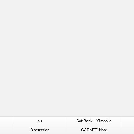
au
SoftBank・Y!mobile
Discussion
GARNET' Note