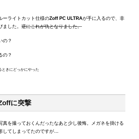
。
ブルーライトカット仕様の
Zoff PC ULTRA
が手に入るので、非
びました。
逆にこれが仇となりました。
いの？
るの？
るときにどっかにやった
offに突撃
写真を撮っておくんだったなあと少し後悔。メガネを掛ける
形してしまってたのですが…