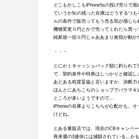
どこもかしこもiPhone5sの投げ売り
ていうか5cの残った在庫はどうするつもり
ルの条件で販売ってもう売る気が感じら
機種変更０円とかで売ってくれたら買っ
純新規一括０円じゃああまり食指が動か
・・・
とにかくキャッシュバック額に釣られて
で、契約条件や特典はしっかりと確認し
あとある程度妥協と言いますか、決断力
ほんとにあちこちのショップでバラマキ
ところが多いようですので…
iPhoneの在庫よりこちらが心配かも
けどね。
とある量販店では、現在のCBキャンペ
再来週の3連休には減額されている…か