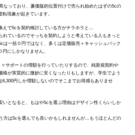
が異なっており、廉価版的位置付けで売られ始めたはずの5cの
逆転現象が起きています。
換えで5cを契約検討している方がチラホラと…
盛られているのでそっちを契約しようと考えている人もきっと
5cは一括０円ではなく、多くは定価販売＋キャッシュバック
０円にしかなりません。
で月々サポートの増額を行っていたりするので、純新規契約や
体価格が実質的に微妙に安くなったりもしますが、学生でよう
方は6,300円しか増額しないのでそこまでお得感もありませ
安いとなると、もはや5cを選ぶ理由はデザイン性くらいしか
いう方は5cを選んでも良いかもしれませんが…もうほとんどの