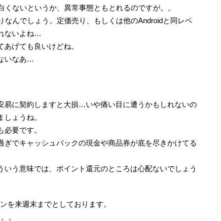
で面白くないというか、異常事態ともとれるのですが。。
なんでしょう。定価売り、もしくは他のAndroidと同レベ
れないよね…
てあげても良いけどね。
ないなあ…
安易に契約しますと大損…いや痛い目に遭うかもしれないの
ましょうね。
も必要です。
過ぎでキャッシュバックの現金や商品券が底を尽きかけてる
。そういう意味では、ポイント還元のところは心配ないでしょう
ーンを来週末までとしております。
も。。