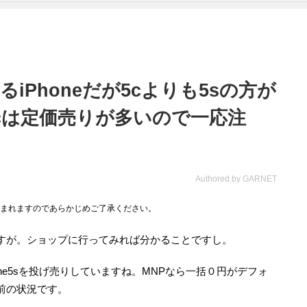
iPhoneだが5cよりも5sの方が
cは定価売りが多いので一応注
Authored by GARNET
まれますのであらかじめご了承ください。
すが。ショップに行ってみれば分かることですし。
てiPhone5sを投げ売りしていますね。MNPなら一括０円がデフォ
前の状況です。