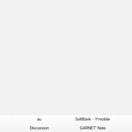
au
SoftBank・Y!mobile
Discussion
GARNET' Note