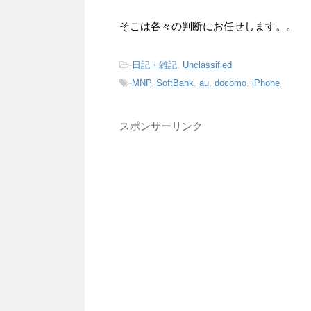
そこは各々の判断にお任せします。。
-
日記・雑記
,
Unclassified
-
MNP
,
SoftBank
,
au
,
docomo
,
iPhone
スポンサーリンク