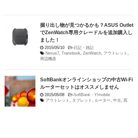
掘り出し物が見つかるかも？ASUS Outlet
でZenWatch専用クレードルを追加購入し
ました！
2015/05/10
-
日記・雑記
Nexus7
,
Transbook
,
ZenWatch
,
アウトレット
,
周辺機器
SoftBankオンラインショップの中古Wi-Fi
ルーターセットはオススメしません
2015/05/08
-
SoftBank・Y!mobile
アウトレット
,
タブレット
,
ルーター
,
中古
,
罠