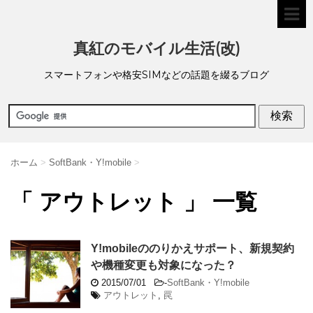
真紅のモバイル生活(改)
スマートフォンや格安SIMなどの話題を綴るブログ
ホーム
>
SoftBank・Y!mobile
>
「 アウトレット 」 一覧
Y!mobileののりかえサポート、新規契約
や機種変更も対象になった？
2015/07/01
-
SoftBank・Y!mobile
アウトレット
,
罠