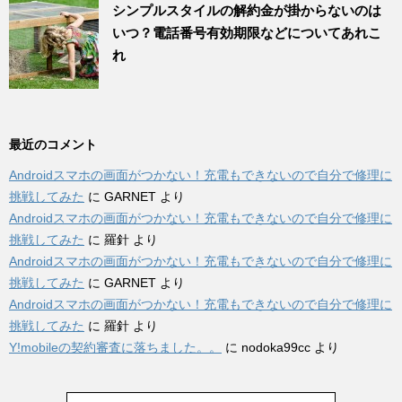
シンプルスタイルの解約金が掛からないのは
いつ？電話番号有効期限などについてあれこ
れ
最近のコメント
Androidスマホの画面がつかない！充電もできないので自分で修理に
挑戦してみた
に
GARNET
より
Androidスマホの画面がつかない！充電もできないので自分で修理に
挑戦してみた
に
羅針
より
Androidスマホの画面がつかない！充電もできないので自分で修理に
挑戦してみた
に
GARNET
より
Androidスマホの画面がつかない！充電もできないので自分で修理に
挑戦してみた
に
羅針
より
Y!mobileの契約審査に落ちました。。
に
nodoka99cc
より