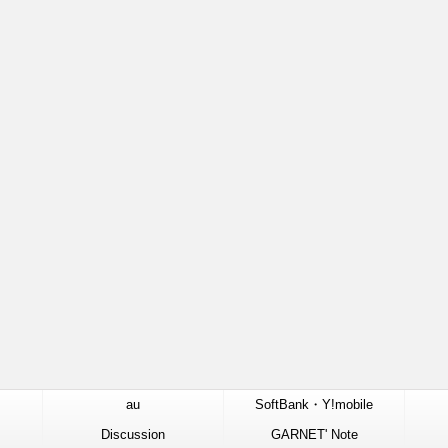
au
SoftBank・Y!mobile
Discussion
GARNET' Note