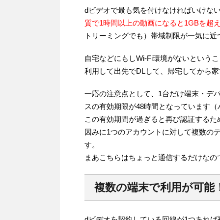
dビデオで最も気を付けなければいけな
質で1時間以上の動画になると1GBを超
トリーミングでも）帯域制限が一気に近づ
自宅などにもしWi-Fi環境がないとい
利用して出先でDLして、帰宅してから
一応の注意点として、1台だけ端末・デ
スの有効期限が48時間となっています（
この有効期間が過ぎると再び認証するた
因みに1つのアカウントに対して複数の
す。
まあこちらはちょっと通信するだけなの
複数の端末で利用が可能
dビデオを契約している回線が1つあれ