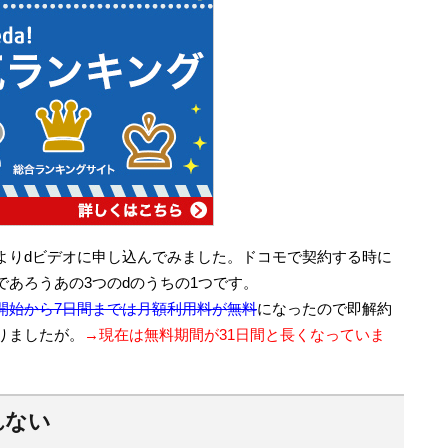
よりdビデオに申し込んでみました。ドコモで契約する時に
あろうあの3つのdのうちの1つです。
開始から7日間までは月額利用料が無料
になったので即解約
りましたが。
→現在は無料期間が31日間と長くなっていま
れない