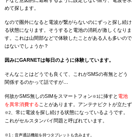
ドなど意図的に遮断するように設定しない限り、電波を求
めて探します。
なので圏外になると電波が繋がらないのにずっと探し続け
る状態になります。そうすると電池の消耗が激しくなりま
す。これは山間部などで体験したことがある人も多いので
はないでしょうか？
因みにGARNETは毎日のように体験しています。
そんなことはどうでも良くて、これがSMSの有無とどう
関係するのかって話ですが…
何故かSMS無しのSIMをスマートフォン
に挿すと
電池
※1
を異常消費する
ことがあります。アンテナピクトが立たず
、常に電波を探し続ける状態になっているようです。
※2
これがセルスタンバイ問題と呼ばれています。
※1：音声通話機能を持つタブレットも含みます。