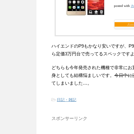
カ
posted with
Am
ハイエンドのP9もかなり安いですが、P9
ら定価3万円台で売ってるスペックです
どちらも今年発売された機種で非常にお買い得
身としても結構悩ましいです。
今日中に
てしまいました…。
-
日記・雑記
スポンサーリンク