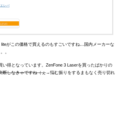
エレバ
azon
 liteがこの価格で買えるのもすごいですね…国内メーカーな
よ。。
となっています。ZenFone 3 Laserを買ったばかりの
決断しなきゃですね（ぇ
→悩む振りをするまもなく売り切れ