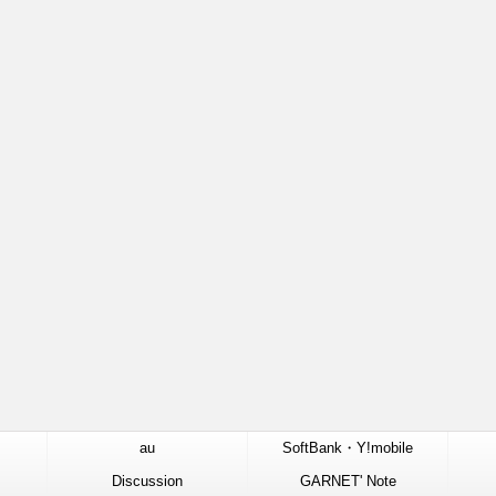
au
SoftBank・Y!mobile
Discussion
GARNET' Note