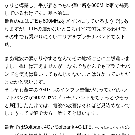
かりと構築し、手が届きづらい痒い所を800MHz帯で補完
しているわけです。基本的に。
最近のauはLTEも800MHzをメインにしているようではあ
りますが、LTEの届かないところは3Gで補完するわけで、
その中でも繋がりにくいエリアをプラチナバンドで以下
略。
まあ電波の繋がりやすさなんてその地域ごとに全然違いま
すし一概には言えませんが、なんでもかんでもプラチナバ
ンドを使えば良いってもんじゃないことは分かっていただ
けたかと思います。
そもそも基本の2GHz帯のインフラ整備がなっていないソ
フトバンクが900MHzのプラチナバンドをちょっとやそっ
と展開しただけでは、電波の改善はそれほど見込めないで
しょうって見解で大方一致すると思います。
最近ではSoftbank 4GとSoftbank 4G LTE
の
とかいう似たような名前