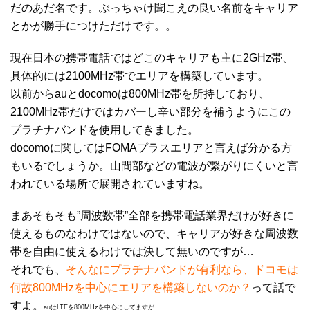
だのあだ名です。ぶっちゃけ聞こえの良い名前をキャリア
とかが勝手につけただけです。。
現在日本の携帯電話ではどこのキャリアも主に2GHz帯、
具体的には2100MHz帯でエリアを構築しています。
以前からauとdocomoは800MHz帯を所持しており、
2100MHz帯だけではカバーし辛い部分を補うようにこの
プラチナバンドを使用してきました。
docomoに関してはFOMAプラスエリアと言えば分かる方
もいるでしょうか。山間部などの電波が繋がりにくいと言
われている場所で展開されていますね。
まあそもそも”周波数帯”全部を携帯電話業界だけが好きに
使えるものなわけではないので、キャリアが好きな周波数
帯を自由に使えるわけでは決して無いのですが…
それでも、
そんなにプラチナバンドが有利なら、ドコモは
何故800MHzを中心にエリアを構築しないのか？
って話で
すよ。
auはLTEを800MHzを中心にしてますが