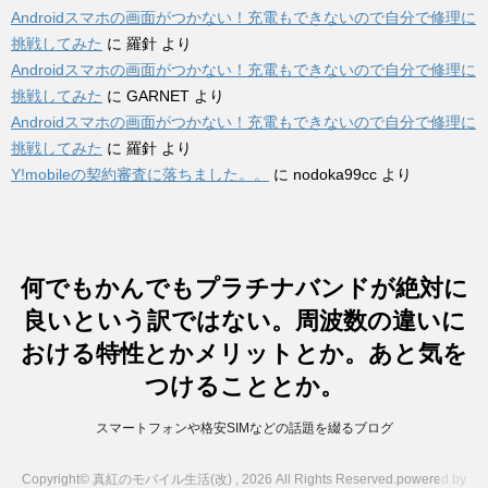
Androidスマホの画面がつかない！充電もできないので自分で修理に
挑戦してみた
に
羅針
より
Androidスマホの画面がつかない！充電もできないので自分で修理に
挑戦してみた
に
GARNET
より
Androidスマホの画面がつかない！充電もできないので自分で修理に
挑戦してみた
に
羅針
より
Y!mobileの契約審査に落ちました。。
に
nodoka99cc
より
何でもかんでもプラチナバンドが絶対に
良いという訳ではない。周波数の違いに
おける特性とかメリットとか。あと気を
つけることとか。
スマートフォンや格安SIMなどの話題を綴るブログ
Copyright© 真紅のモバイル生活(改) , 2026 All Rights Reserved.
powered by