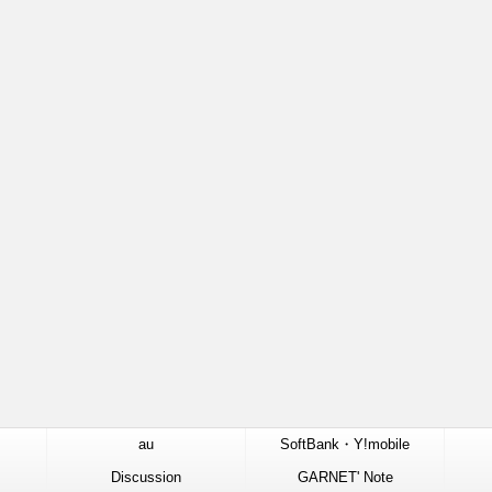
au
SoftBank・Y!mobile
Discussion
GARNET' Note