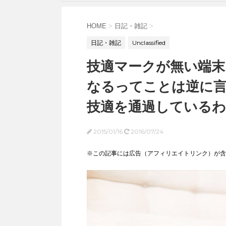
HOME
>
日記・雑記
>
日記・雑記
Unclassified
技適マークが無い端末
なるってことは逆に
技適を通過している
2015/01/16
2016/07/24
※この記事には広告（アフィリエイトリンク）が含