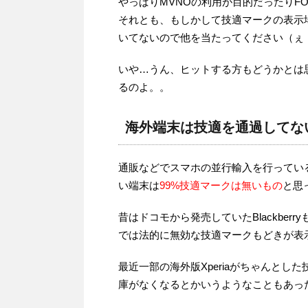
やっぱりMVNOの利用が目的だったりF
それとも、もしかして技適マークの表示
いてないので他を当たってください（ぇ
いや…うん、ヒットする方もどうかとは思
るのよ。。
海外端末は技適を通過してな
通販などでスマホの並行輸入を行ってい
い端末は
99%技適マークは無いもの
と思
昔はドコモから発売していたBlackbe
では法的に無効な技適マークもどきが表
最近一部の海外版Xperiaがちゃんと
庫がなくなるとかいうようなこともあっ