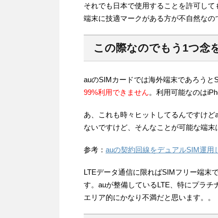
それでも日本で使用することを許可して
端末に技適マークがある方が不自然なの
この際なのでもう1つ念
auのSIMカードでは海外端末であろうと
99%利用できません
。利用可能なのはiP
あ、これも時々ヒットしてるんですけどa
ないですけど、そんなことが可能な端末
参考：
auの契約回線をデュアルSIM運
LTEデータ通信に限ればSIMフリー端
す。auが整備しているLTE、特にプラ
エリア的にかなり不満だと思います。。