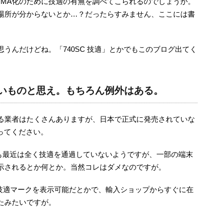
OMA化のために技適の有無を調べてこられるのでしょうか。
場所が分からないとか…？だったらすみません、ここには書
うんだけどね。「740SC 技適」とかでもこのブログ出てく
いものと思え。もちろん例外はある。
る業者はたくさんありますが、日本で正式に発売されていな
ってください。
rryも最近は全く技適を通過していないようですが、一部の端末
示されるとか何とか。当然コレはダメなのですが。
した技適マークを表示可能だとかで、輸入ショップからすぐに在
たみたいですが。