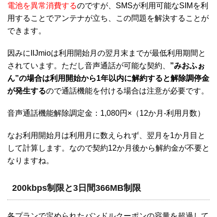
電池を異常消費する
のですが、SMSが利用可能なSIMを利
用することでアンテナが立ち、この問題を解決することが
できます。
因みにIIJmioは利用開始月の翌月末までが最低利用期間と
されています。ただし音声通話が可能な契約、
”みおふぉ
ん”の場合は利用開始から1年以内に解約すると解除調停金
が発生する
ので通話機能を付ける場合は注意が必要です。
音声通話機能解除調定金：1,080円×（12か月-利用月数）
なお利用開始月は利用月に数えられず、翌月を1か月目と
して計算します。なので契約12か月後から解約金が不要と
なりますね。
200kbps制限と3日間366MB制限
各プランで定められたバンドルクーポンの容量を超過して