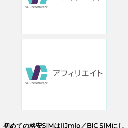
初めての格安SIMはIIJmio／BIC SIMにし