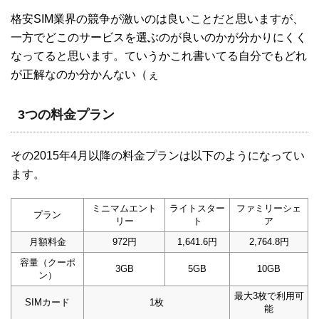
格安SIM業界の競争が激いのは良いことだと思いますが、
一方でどこのサービスを選ぶのが良いのかが分かりにくく
なってると思います。ていうかこれ書いてる自分でもどれ
が正解なのか分かんない（ぇ
3つの料金プラン
その2015年4月以降の料金プランは以下のようになってい
ます。
ミニマムエント
ライトスター
ファミリーシェ
プラン
リー
ト
ア
月額料金
972円
1,641.6円
2,764.8円
容量（クーポ
3GB
5GB
10GB
ン）
最大3枚で利用可
SIMカード
1枚
能