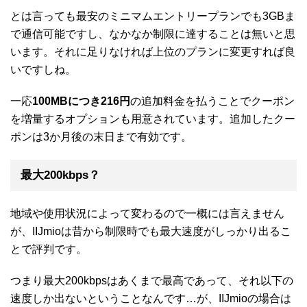
とは言っても最安のミニマムエントリープランでも3GBま
で通信可能ですし、なかなか制限に達することは無いと思
います。それに足りなければ上位のプランに変更すれば良
いですしね。
一応
100MBにつき216円
の追加料金を払うことでクーポン
を増量するオプションも用意されています。追加したクー
ポンは3か月後の末日まで有効です。
最大200kbps？
地域や使用状況によって変わるので一概には言えません
が、IIJmioは昔から制限時でも最大速度がしっかり出るこ
とで評判です。
つまり最大200kbpsはあくまで最高であって、それ以下の
速度しか出ないということなんです…が、IIJmioの場合は