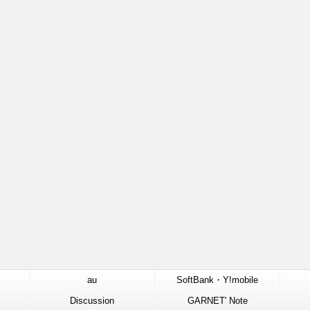
au
SoftBank・Y!mobile
Discussion
GARNET' Note