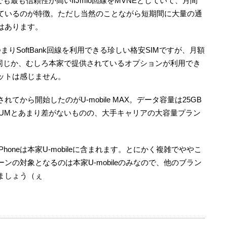
界の中でも最も信頼性が高いIIJmio回線をMVNEとしていて、月間
ているのが特徴。ただし当然のことながら短期間に大量の通
はあります。
VNO、つまりSoftBank回線を利用できる珍しい格安SIMですが、月額
eと同じか、むしろ本家で提供されているオプションが利用でき
ットは感じません。
てから開始したのがU-mobile MAX。データ容量は25GB
IUMとあまり差がないものの、大手キャリアの大容量プラン
 for iPhoneは本家U-mobileに含まれます。とにかく複雑でややこ
の対象となるのは本家U-mobileのみなので、他のブラン
ましょう（ぇ