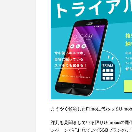
ようやく解約したFiimoに代わってU-mo
評判を見聞きしている限りU-mobie
ンペーンが行われていて5GBプランのデ