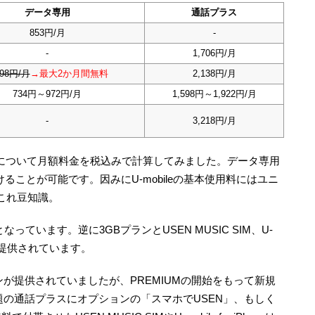
データ専用
通話プラス
853円/月
-
-
1,706円/月
598円/月
→最大2か月間無料
2,138円/月
734円～972円/月
1,598円～1,922円/月
-
3,218円/月
ランについて月額料金を税込みで計算してみました。データ専用
付けることが可能です。因みにU-mobileの基本使用料にはユニ
これ豆知識。
っています。逆に3GBプランとUSEN MUSIC SIM、U-
スのみ提供されています。
ンが提供されていましたが、PREMIUMの開始をもって新規
題の通話プラスにオプションの「スマホでUSEN」、もしく