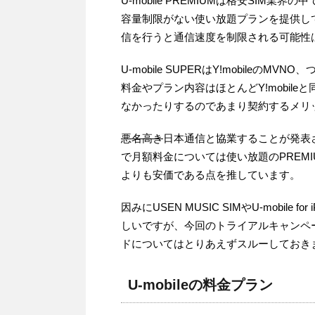
U-mobile PREMIUMは格安SIM業
容量制限がない使い放題プランを提供し
信を行うと通信速度を制限される可能性
U-mobile SUPERはY!mobileのM
料金やプラン内容はほとんどY!mobil
なかったりするのであまり契約するメリ
悪名高き
日本通信と協業することが発表され
で月額料金については使い放題のPREM
よりも安価である点を推しています。
因みにUSEN MUSIC SIMやU-mobile
しいですが、今回のトライアルキャンペーン
ドについてはとりあえずスルーしておき
U-mobileの料金プラン