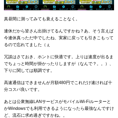
真昼間に測ってみても衰えることなく。
連休だから皆さん出掛けてるんですかね？あ、そう言えば
今連休真っただ中でしたね、実家に戻っても引きこもって
るので忘れてました（ぇ
冗談はさておき、ホントに快適です。上りは速度が出るま
でちょっと時間が掛かったりしますが（なんで？。。）、
下りに関しては順調です。
高速通信はできませんが月額480円でこれだけ速ければ十
分コスパ良いです。
あとは公衆無線LANサービスがモバイルWi-Fiルーターと
かWindowsでも利用できるようになったら最強なんですけ
ど、流石に求め過ぎですかね。。