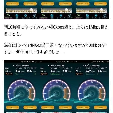
朝10時頃に測ってみると400kbps超え。上りは1Mbps超え
ることも。
深夜に比べてPINGは若干遅くなっていますが400kbpsで
すよ、400kbps。速すぎでしょ…