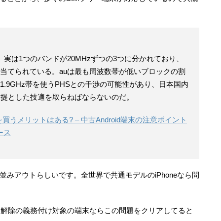
実は1つのバンドが20MHzずつの3つに分かれており、
当てられている。auは最も周波数帯が低いブロックの割
.9GHz帯を使うPHSとの干渉の可能性があり、日本国内
前提とした技適を取らねばならないのだ。
を買うメリットはある? – 中古Android端末の注意ポイント
ース
軒並みアウトらしいです。全世界で共通モデルのiPhoneなら問
ロック解除の義務付け対象の端末ならこの問題をクリアしてると