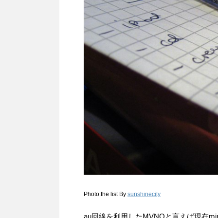
Photo:the list By
sunshinecity
au回線を利用したMVNOと言えば現在min