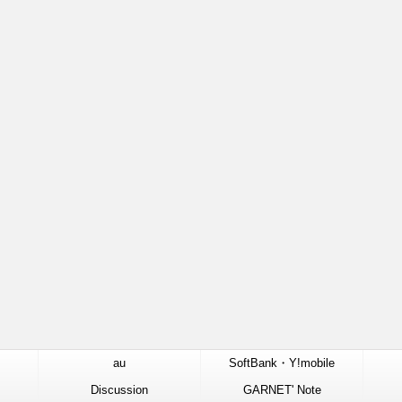
au
SoftBank・Y!mobile
Discussion
GARNET' Note